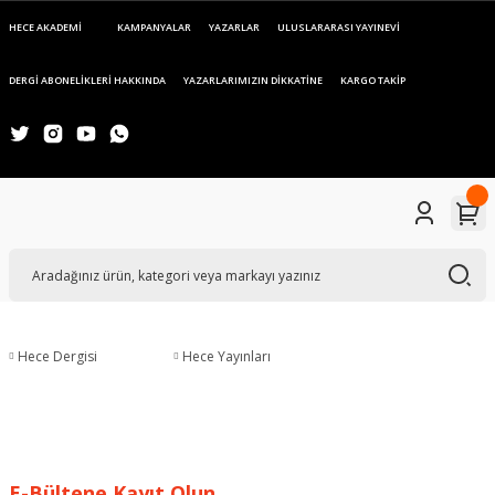
HECE AKADEMİ
KAMPANYALAR
YAZARLAR
ULUSLARARASI YAYINEVİ
DERGİ ABONELİKLERİ HAKKINDA
YAZARLARIMIZIN DİKKATİNE
KARGO TAKİP
Hece Dergisi
Hece Yayınları
E-Bültene Kayıt Olun