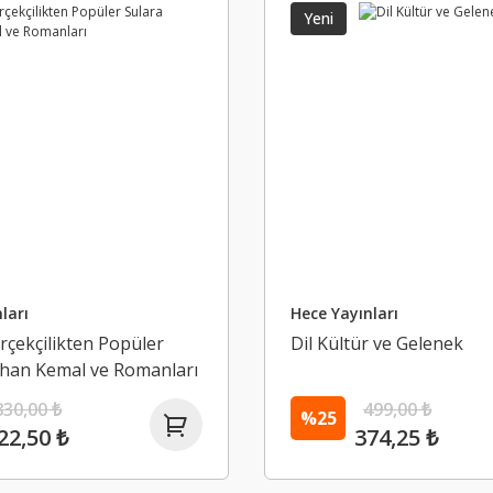
Yeni
ları
Hece Yayınları
rçekçilikten Popüler
Dil Kültür ve Gelenek
rhan Kemal ve Romanları
830,00 ₺
499,00 ₺
%25
22,50 ₺
374,25 ₺