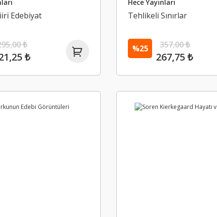
ları
Hece Yayınları
iri Edebiyat
Tehlikeli Sınırlar
295,00 ₺
357,00 ₺
%25
21,25 ₺
267,75 ₺