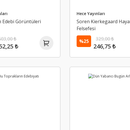
ları
Hece Yayınları
 Edebi Görüntüleri
Soren Kierkegaard Hayat
Felsefesi
603,00 ₺
329,00 ₺
%25
52,25 ₺
246,75 ₺