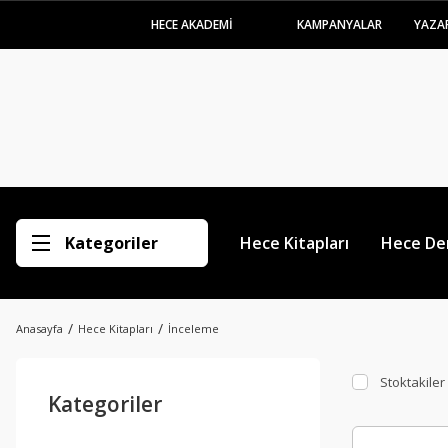
HECE AKADEMİ
KAMPANYALAR
YAZA
Kategoriler
Hece Kitapları
Hece Der
Anasayfa
Hece Kitapları
İnceleme
Stoktakiler
Kategoriler