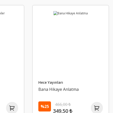
Hece Yayınları
Bana Hikaye Anlatma
466,00 ₺
%25
349,50 ₺