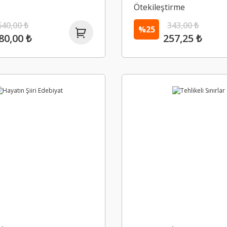
Ötekileştirme
640,00 ₺
343,00 ₺
%25
80,00 ₺
257,25 ₺