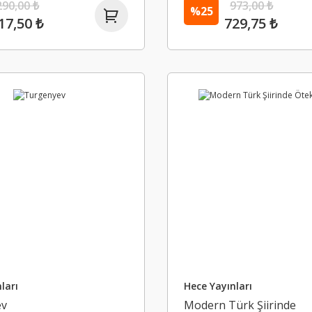
290,00 ₺
973,00 ₺
%25
17,50 ₺
729,75 ₺
ları
Hece Yayınları
ev
Modern Türk Şiirinde