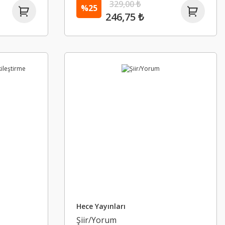
329,00 ₺
%25
246,75 ₺
Hece Yayınları
Şiir/Yorum