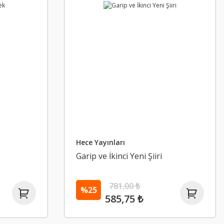
Hece Yayınları
Garip ve İkinci Yeni Şiiri
781,00 ₺
%25
585,75 ₺