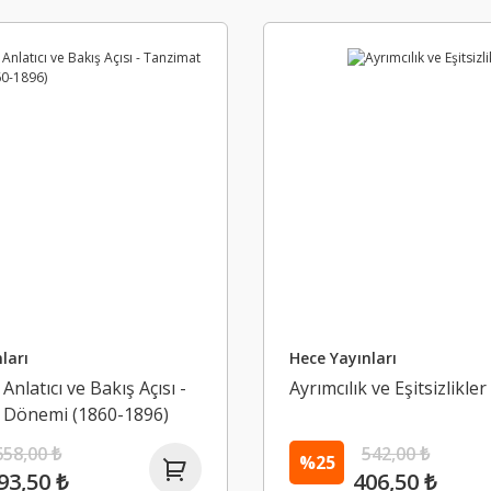
ları
Hece Yayınları
nlatıcı ve Bakış Açısı -
Ayrımcılık ve Eşitsizlikler
 Dönemi (1860-1896)
658,00 ₺
542,00 ₺
%25
93,50 ₺
406,50 ₺