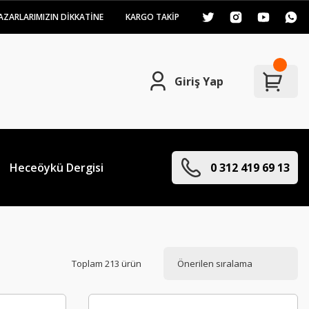
AZARLARIMIZIN DİKKATİNE
KARGO TAKİP
Giriş Yap
Heceöykü Dergisi
0 312 419 69 13
Toplam 213 ürün