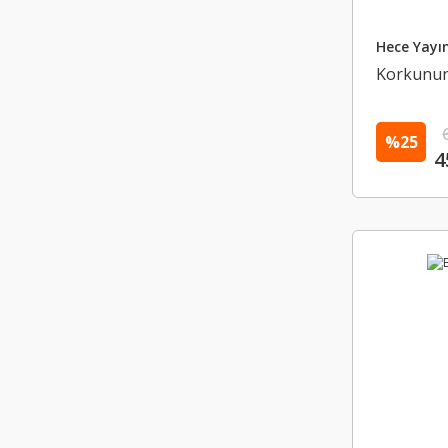
Hece Yayın
Korkunun
%25
4