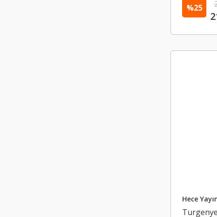
%25
2
Hece Yayın
Turgeny