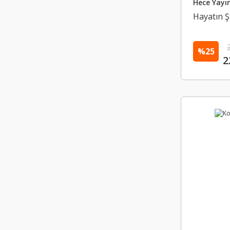
Hece Yayın
Hayatın Şi
%25
2