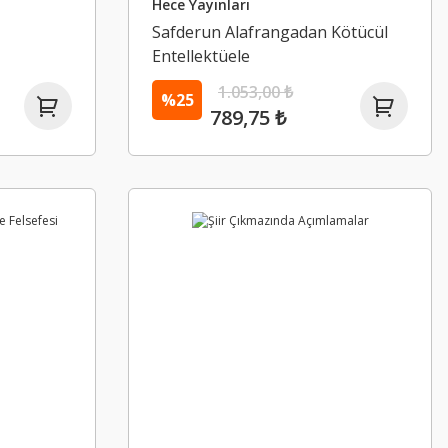
Hece Yayınları
Safderun Alafrangadan Kötücül
Entellektüele
1.053,00 ₺
%25
789,75 ₺