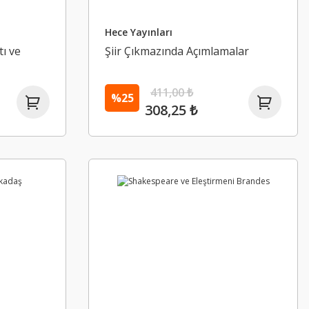
Hece Yayınları
ı ve
Şiir Çıkmazında Açımlamalar
411,00 ₺
%25
308,25 ₺