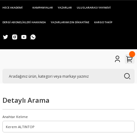
HECE AKADEMİ
KAMPANYALAR
YAZARLAR
ULUSLARARASI YAYINEVİ
DERGİ ABONELİKLERİ HAKKINDA
YAZARLARIMIZIN DİKKATİNE
KARGO TAKİP
Detaylı Arama
Anahtar Kelime