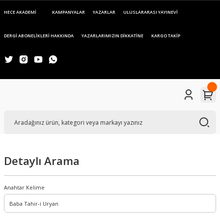
HECE AKADEMİ
KAMPANYALAR
YAZARLAR
ULUSLARARASI YAYINEVİ
DERGİ ABONELİKLERİ HAKKINDA
YAZARLARIMIZIN DİKKATİNE
KARGO TAKİP
Detaylı Arama
Anahtar Kelime